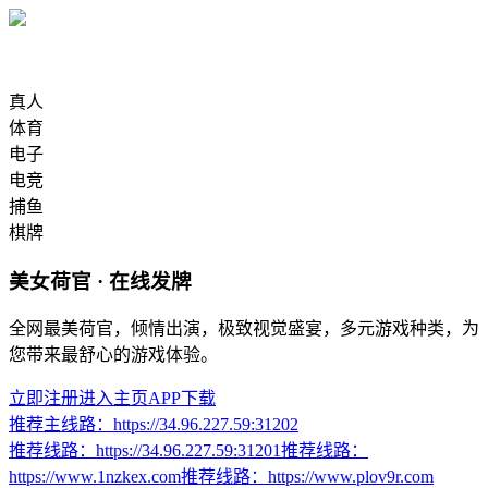
真人
体育
电子
电竞
捕鱼
棋牌
美女荷官 · 在线发牌
全网最美荷官，倾情出演，极致视觉盛宴，多元游戏种类，为
您带来最舒心的游戏体验。
立即注册
进入主页
APP下载
推荐主线路：
https://34.96.227.59:31202
推荐线路：
https://34.96.227.59:31201
推荐线路：
https://www.1nzkex.com
推荐线路：
https://www.plov9r.com