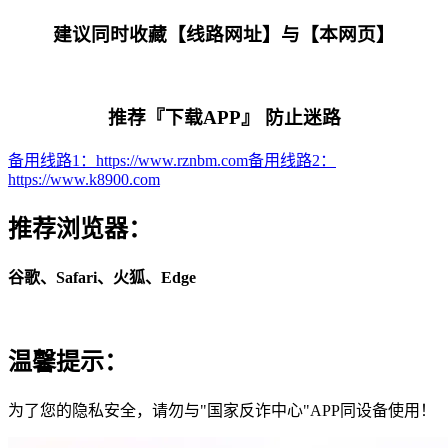
建议同时收藏【线路网址】与【本网页】
推荐『下载APP』 防止迷路
备用线路
1
：
https://www.rznbm.com
备用线路
2
：
https://www.k8900.com
推荐浏览器：
谷歌、Safari、火狐、Edge
温馨提示：
为了您的隐私安全，请勿与"国家反诈中心"APP同设备使用！