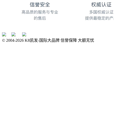
© 2004-
2026
K8凯发-国际大品牌 信誉保障 大额无忧