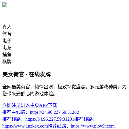
真人
体育
电子
电竞
捕鱼
棋牌
美女荷官 · 在线发牌
全网最美荷官，倾情出演，极致视觉盛宴，多元游戏种类，为
您带来最舒心的游戏体验。
立即注册
进入主页
APP下载
推荐主线路：
https://34.96.227.59:31202
推荐线路：
https://34.96.227.59:31201
推荐线路：
https://www.1nzkex.com
推荐线路：
https://www.plov9r.com