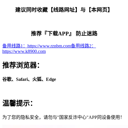
建议同时收藏【线路网址】与【本网页】
推荐『下载APP』 防止迷路
备用线路
1
：
https://www.rznbm.com
备用线路
2
：
https://www.k8900.com
推荐浏览器：
谷歌、Safari、火狐、Edge
温馨提示：
为了您的隐私安全，请勿与"国家反诈中心"APP同设备使用！