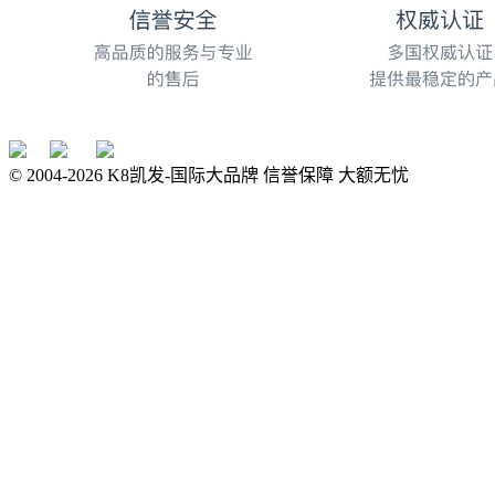
© 2004-
2026
K8凯发-国际大品牌 信誉保障 大额无忧