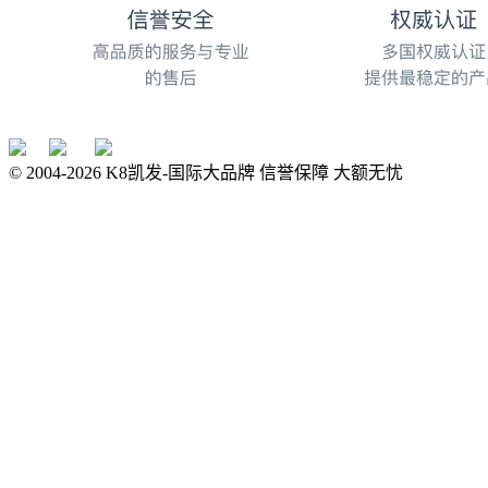
© 2004-
2026
K8凯发-国际大品牌 信誉保障 大额无忧